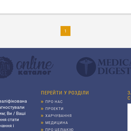
1
ПЕРЕЙТИ У РОЗДІЛИ
З
С
валіфікована
ПРО НАС
агностували
ПРОЕКТИ
им; Ви / Ваші
ХАРЧУВАННЯ
ння стати
МЕДИЦИНА
нання і
ПРО ЦЕЛІАКІЮ