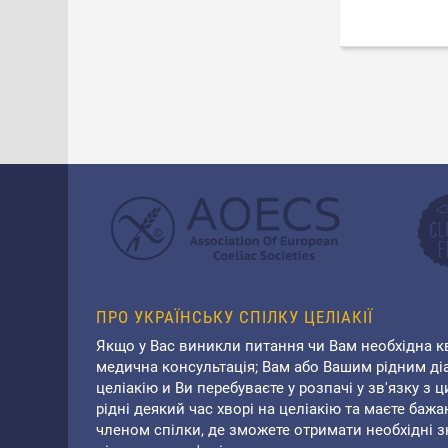
ПРО УКРАЇНСЬКУ СПІЛКУ ЦЕЛІАКІЇ
Якщо у Вас виникли питання чи Вам необхідна к
медична консультація; Вам або Вашим рідним ді
целіакію и Ви перебуваєте у розпачі у зв'язку з ц
рідні деякий час хворі на целіакію та маєте бажа
членом спілки, де зможете отримати необхідні з