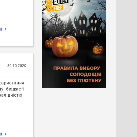
ЛІ
30-10-2020
користання
му бюджеті
нвалідністю
ЛІ