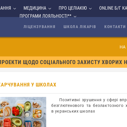
ВАННЯ
МЕДИЦИНА
ПРО ЦЕЛІАКІЮ
ONLINE Б/Г К
ПРОГРАМИ ЛОЯЛЬНОСТІ**
ЛІЦЕНЗУВАННЯ
ШКОЛА ЛІКАРІВ
КОНТАКТИ
НА
ПРОЕКТИ ЩОДО СОЦІАЛЬНОГО ЗАХИСТУ ХВОРИХ Н
Л ХАРЧУВАННЯ У ШКОЛАХ
Позитивні зрушення у сфері вп
безглютенового та безлактозного 
в укранських школах